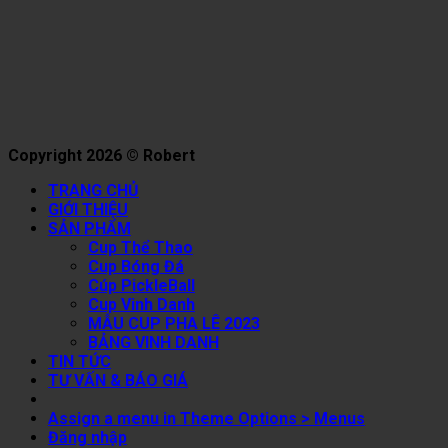
Copyright 2026 © Robert
TRANG CHỦ
GIỚI THIỆU
SẢN PHẨM
Cup Thể Thao
Cup Bóng Đá
Cúp PickleBall
Cup Vinh Danh
MẪU CUP PHA LÊ 2023
BẢNG VINH DANH
TIN TỨC
TƯ VẤN & BÁO GIÁ
Assign a menu in Theme Options > Menus
Đăng nhập