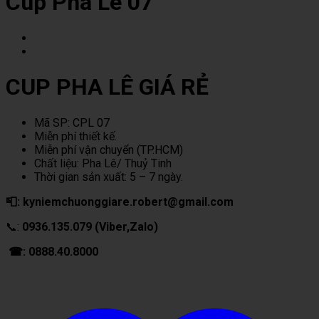
Cup Pha Lê 07
CUP PHA LÊ GIÁ RẺ
Mã SP: CPL 07
Miễn phí thiết kế.
Miễn phí vận chuyển (TP.HCM)
Chất liệu: Pha Lê/ Thuỷ Tinh
Thời gian sản xuất: 5 – 7 ngày.
📮: kyniemchuonggiare.robert@gmail.com
📞:
0936.135.079 (Viber,Zalo)
☎: 0888.40.8000