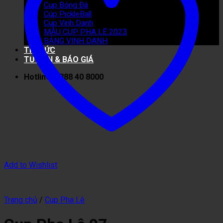
Cup Bóng Đá
Cúp PickleBall
Cup Vinh Danh
MẪU CUP PHA LÊ 2023
BẢNG VINH DANH
TIN TỨC
TƯ VẤN & BÁO GIÁ
Hotline: 0888 40 8000
Add to Wishlist
Trang chủ
/
Cup Pha Lê