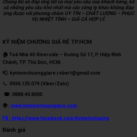
Chúng tôi sẽ đáp ứng tất cả mọi yêu cầu của khách hàng, kể
cả những yêu cầu khó nhất mà các công ty khác không đáp
ứng được với phương châm UY TÍN – CHẤT LƯỢNG – PHỤC
VỤ NHIỆT TÌNH – GIÁ CẢ HỢP LÝ.
KỶ NIỆM CHƯƠNG GIÁ RẺ TP.HCM
🏠 Toà Nhà 4S Riverside – Đường Số 17, P. Hiệp Bình
Chánh, TP. Thủ Đức, HCM.
📮: kyniemchuonggiare.robert@gmail.com
📞:
0936.135.079 (Viber/Zalo)
☎: 0888.40.8000
🌍 :
www.kyniemchuongiare.com
FB : https://www.facebook.com/kyniemchuong
Đánh giá