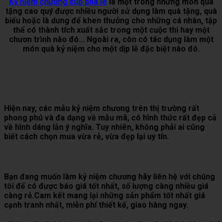
Kỷ niệm chương cup pha lê
là một trong những món quà
tặng cao quý được nhiều người sử dụng làm quà tặng, quà
biếu hoặc là dung để khen thưởng cho những cá nhân, tập
thể có thành tích xuất sắc trong một cuộc thi hay một
chươn trình nào đó… Ngoài ra, còn có tác dụng làm một
món quà kỷ niệm cho một dịp lễ đặc biệt nào đó.
Hiện nay, các mẫu kỷ niệm chương trên thị trường rất
phong phú và đa dạng về mẫu mã, có hình thức rất đẹp cả
về hình dáng lẫn ý nghĩa. Tuy nhiên, không phải ai cũng
biết cách chọn mua vừa rẻ, vừa đẹp lại uy tín.
Bạn đang muốn làm kỷ niệm chương hãy liên hệ với chúng
tôi để có được báo giá tốt nhất, số lượng càng nhiều giá
càng rẻ.Cam kết mang lại những sản phẩm tốt nhất giá
cạnh tranh nhất, miễn phí thiết kế, giao hàng ngay.