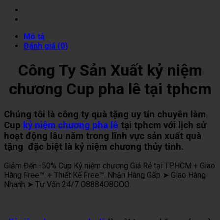
Mô tả
Đánh giá (0)
Công Ty Sản Xuất kỷ niệm
chương Cup pha lê tại tphcm
Chúng tôi là công ty quà tặng uy tín chuyên làm
Cup
kỷ niệm chương pha lê
tại tphcm với lịch sử
hoạt động lâu năm trong lĩnh vực sản xuất quà
tặng đặc biệt là kỷ niệm chương thủy tinh.
Giảm Đến -50% Cup Kỷ niệm chương Giá Rẻ tại TP.HCM + Giao
Hàng Free™. + Thiết Kế Free™. Nhận Hàng Gấp ➤ Giao Hàng
Nhanh ➤ Tư Vấn 24/7 O8884O8OOO.