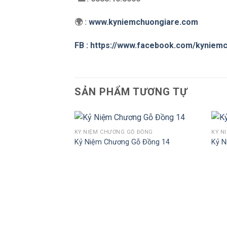
🌍 :
www.kyniemchuongiare.com
FB : https://www.facebook.com/kyniem
SẢN PHẨM TƯƠNG TỰ
KỶ NIỆM CHƯƠNG GỖ ĐỒNG
KỶ N
Kỷ Niệm Chương Gỗ Đồng 14
Kỷ N
Add to
Wishlist