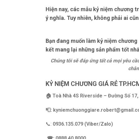
Hiện nay, các mẫu kỷ niệm chương tr
ý nghĩa. Tuy nhiên, không phải ai cũn
Bạn đang muốn làm kỷ niệm chương hã
kết mang lại những sản phẩm tốt nhất
Chúng tôi sẽ đáp ứng tất cả mọi yêu c
châm
KỶ NIỆM CHƯƠNG GIÁ RẺ TP.HC
🏠 Toà Nhà 4S Riverside – Đường Số 17, 
📮: kyniemchuonggiare.robert@gmail.
📞:
0936.135.079 (Viber/Zalo)
☎: 0888.40.8000