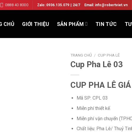
0888 40 8000
Zalo: 0936.135.079 || 24/7
Email: info@robertviet.vn
G CHỦ
GIỚI THIỆU
SẢN PHẨM
TIN TỨC
TƯ
TRANG CHỦ
/
CUP PHA LÊ
Cup Pha Lê 03
Add to
CUP PHA LÊ GIÁ
Wishlist
Mã SP: CPL 03
Miễn phí thiết kế.
Miễn phí vận chuyển (TP.H
Chất liệu: Pha Lê/ Thuỷ Tin