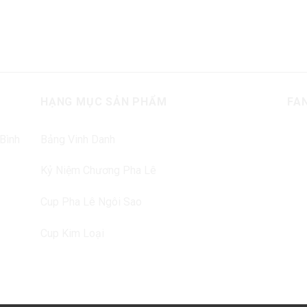
HẠNG MỤC SẢN PHẨM
FA
 Bình
Bảng Vinh Danh
Kỷ Niệm Chương Pha Lê
Cup Pha Lê Ngôi Sao
Cup Kim Loại