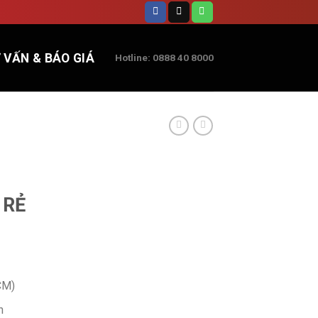
 VẤN & BÁO GIÁ
Hotline: 0888 40 8000
 RẺ
CM)
h