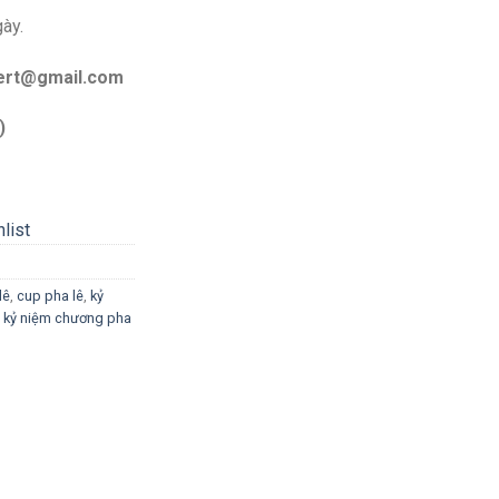
gày.
bert@gmail.com
)
list
lê
,
cup pha lê
,
kỷ
,
kỷ niệm chương pha