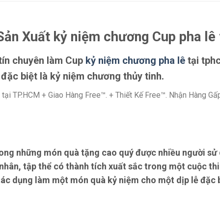
Sản Xuất kỷ niệm chương Cup pha lê 
 tín chuyên làm Cup
kỷ niệm chương pha lê
tại tph
đặc biệt là kỷ niệm chương thủy tinh.
 tại TP.HCM + Giao Hàng Free™. + Thiết Kế Free™. Nhận Hàng G
rong những món quà tặng cao quý được nhiều người sử 
hân, tập thể có thành tích xuất sắc trong một cuộc th
 tác dụng làm một món quà kỷ niệm cho một dịp lễ đặc b