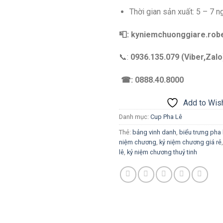
Thời gian sản xuất: 5 – 7 n
📮: kyniemchuonggiare.ro
📞:
0936.135.079 (Viber,Zalo
☎: 0888.40.8000
Add to Wish
Danh mục:
Cup Pha Lê
Thẻ:
bảng vinh danh
,
biểu trưng pha 
niệm chương
,
kỷ niệm chương giá rẻ
lê
,
kỷ niệm chương thuỷ tinh