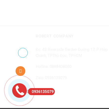
ROBERT COMPANY
Đc: 4S Riverside Garden Đường 17, P. Hiệp
Chánh, TP.Thủ Đức, TP.HCM
Hotline: 0888408000
Zalo: 0936135079
0936135079