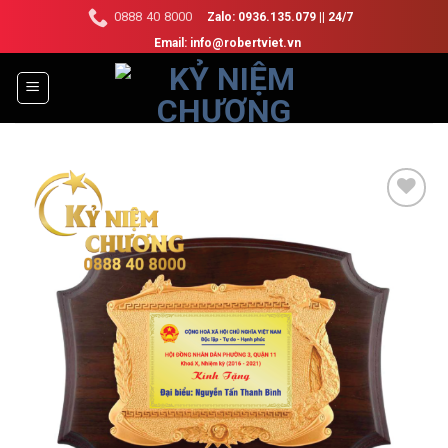
Skip
0888 40 8000
Zalo: 0936.135.079 || 24/7
to
Email: info@robertviet.vn
content
Add to
Wishlist