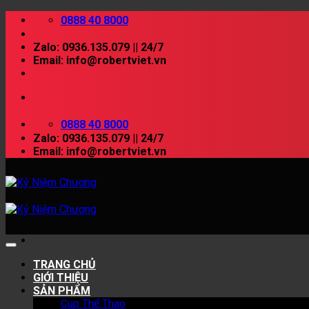
Skip
0888 40 8000
to
content
Zalo: 0936.135.079 || 24/7
Email: info@robertviet.vn
0888 40 8000
Zalo: 0936.135.079 || 24/7
Email: info@robertviet.vn
TRANG CHỦ
GIỚI THIỆU
SẢN PHẨM
Cup Thể Thao