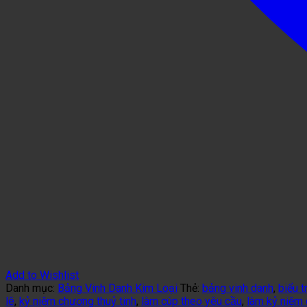
Add to Wishlist
Danh mục:
Bảng Vinh Danh Kim Loại
Thẻ:
bảng vinh danh
,
biểu t
lê
,
kỷ niệm chương thuỷ tinh
,
làm cúp theo yêu cầu
,
làm kỷ niệm