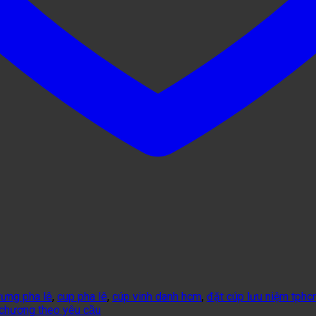
rưng pha lê
,
cup pha lê
,
cúp vinh danh hcm
,
đặt cúp lưu niệm tph
 chương theo yêu cầu