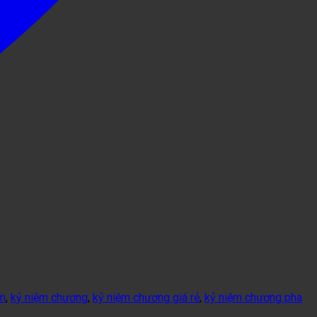
cm
,
kỷ niệm chương
,
kỷ niệm chương giá rẻ
,
kỷ niệm chương pha