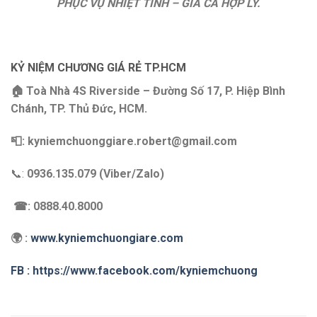
PHỤC VỤ NHIỆT TÌNH – GIÁ CẢ HỢP LÝ.
KỶ NIỆM CHƯƠNG GIÁ RẺ TP.HCM
🏠 Toà Nhà 4S Riverside – Đường Số 17, P. Hiệp Bình
Chánh, TP. Thủ Đức, HCM.
📮: kyniemchuonggiare.robert@gmail.com
📞:
0936.135.079 (Viber/Zalo)
☎: 0888.40.8000
🌍 :
www.kyniemchuongiare.com
FB : https://www.facebook.com/kyniemchuong