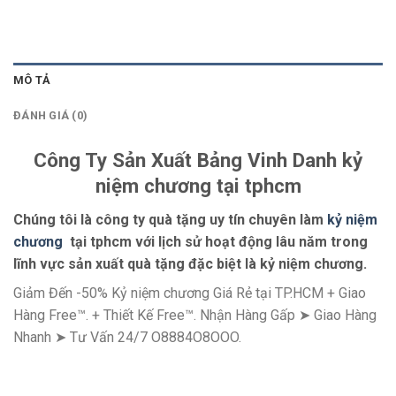
MÔ TẢ
ĐÁNH GIÁ (0)
Công Ty Sản Xuất Bảng Vinh Danh kỷ
niệm chương tại tphcm
Chúng tôi là công ty quà tặng uy tín chuyên làm
kỷ niệm
chương
tại tphcm với lịch sử hoạt động lâu năm trong
lĩnh vực sản xuất quà tặng đặc biệt là kỷ niệm chương.
Giảm Đến -50% Kỷ niệm chương Giá Rẻ tại TP.HCM + Giao
Hàng Free™. + Thiết Kế Free™. Nhận Hàng Gấp ➤ Giao Hàng
Nhanh ➤ Tư Vấn 24/7 O8884O8OOO.