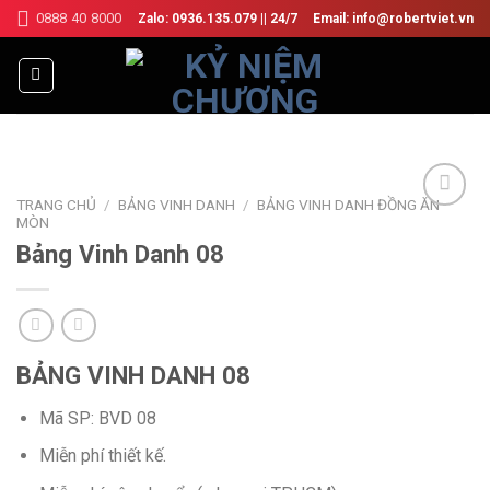
Skip
0888 40 8000
Zalo: 0936.135.079 || 24/7
Email: info@robertviet.vn
to
content
TRANG CHỦ
/
BẢNG VINH DANH
/
BẢNG VINH DANH ĐỒNG ĂN
MÒN
Bảng Vinh Danh 08
Add to
Wishlist
BẢNG VINH DANH 08
Mã SP: BVD 08
Miễn phí thiết kế.