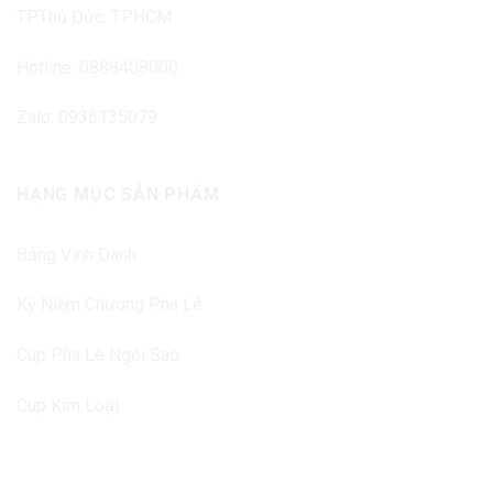
TP.Thủ Đức, TP.HCM
Hotline: 0888408000
Zalo: 0936135079
HẠNG MỤC SẢN PHẨM
Bảng Vinh Danh
Kỷ Niệm Chương Pha Lê
Cup Pha Lê Ngôi Sao
Cup Kim Loại