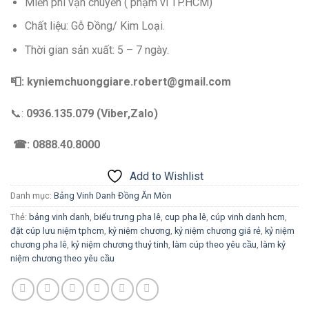
Miễn phí vận chuyển ( phạm vi TP.HCM)
Chất liệu: Gỗ Đồng/ Kim Loại.
Thời gian sản xuất: 5 – 7 ngày.
📮: kyniemchuonggiare.robert@gmail.com
📞:
0936.135.079 (Viber,Zalo)
☎: 0888.40.8000
Add to Wishlist
Danh mục:
Bảng Vinh Danh Đồng Ăn Mòn
Thẻ:
bảng vinh danh
,
biểu trưng pha lê
,
cup pha lê
,
cúp vinh danh hcm
,
đặt cúp lưu niệm tphcm
,
kỷ niệm chương
,
kỷ niệm chương giá rẻ
,
kỷ niệm
chương pha lê
,
kỷ niệm chương thuỷ tinh
,
làm cúp theo yêu cầu
,
làm kỷ
niệm chương theo yêu cầu