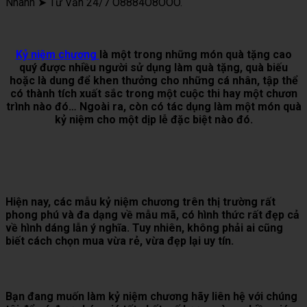
Nhanh ➤ Tư Vấn 24/7 O8884O8OOO.
Kỷ niệm chương
là một trong những món quà tặng cao
quý được nhiều người sử dụng làm quà tặng, quà biếu
hoặc là dung để khen thưởng cho những cá nhân, tập thể
có thành tích xuất sắc trong một cuộc thi hay một chươn
trình nào đó… Ngoài ra, còn có tác dụng làm một món quà
kỷ niệm cho một dịp lễ đặc biệt nào đó.
Hiện nay, các mẫu kỷ niệm chương trên thị trường rất
phong phú và đa dạng về mẫu mã, có hình thức rất đẹp cả
về hình dáng lẫn ý nghĩa. Tuy nhiên, không phải ai cũng
biết cách chọn mua vừa rẻ, vừa đẹp lại uy tín.
Bạn đang muốn làm kỷ niệm chương hãy liên hệ với chúng