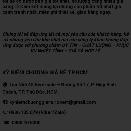
tôi để có được báo giá tốt nhất, số lượng càng nhiều giá
càng rẻ.Cam kết mang lại những sản phẩm tốt nhất giá
cạnh tranh nhất, miễn phí thiết kế, giao hàng ngay.
Chúng tôi sẽ đáp ứng tất cả mọi yêu cầu của khách hàng, kể
cả những yêu cầu khó nhất mà các công ty khác không đáp
ứng được với phương châm UY TÍN – CHẤT LƯỢNG – PHỤC
VỤ NHIỆT TÌNH – GIÁ CẢ HỢP LÝ.
KỶ NIỆM CHƯƠNG GIÁ RẺ TP.HCM
🏠 Toà Nhà 4S Riverside – Đường Số 17, P. Hiệp Bình
Chánh, TP. Thủ Đức, HCM.
📮: kyniemchuonggiare.robert@gmail.com
📞:
0936.135.079 (Viber/Zalo)
☎: 0888.40.8000