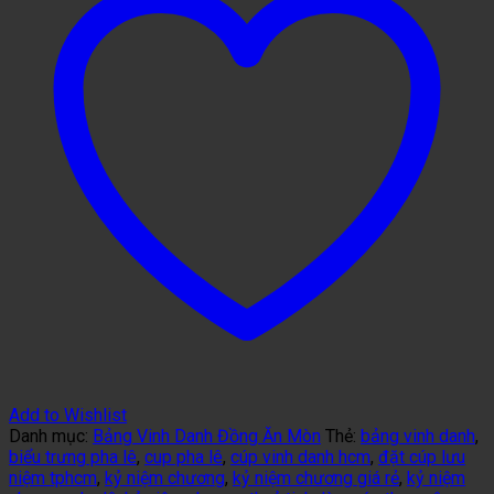
Add to Wishlist
Danh mục:
Bảng Vinh Danh Đồng Ăn Mòn
Thẻ:
bảng vinh danh
,
biểu trưng pha lê
,
cup pha lê
,
cúp vinh danh hcm
,
đặt cúp lưu
niệm tphcm
,
kỷ niệm chương
,
kỷ niệm chương giá rẻ
,
kỷ niệm