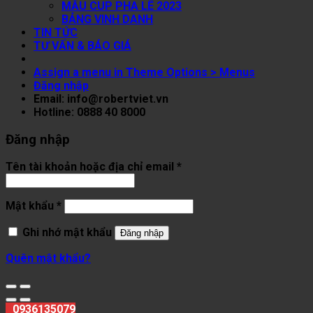
MẪU CUP PHA LÊ 2023
BẢNG VINH DANH
TIN TỨC
TƯ VẤN & BÁO GIÁ
Assign a menu in Theme Options > Menus
Đăng nhập
Email: info@robertviet.vn
Hotline: 0888 40 8000
Đăng nhập
Tên tài khoản hoặc địa chỉ email
*
Mật khẩu
*
Ghi nhớ mật khẩu
Đăng nhập
Quên mật khẩu?
0936135079