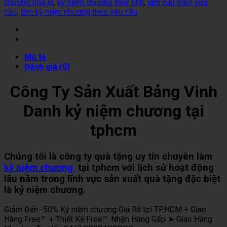
chương pha lê
,
kỷ niệm chương thuỷ tinh
,
làm cúp theo yêu
cầu
,
làm kỷ niệm chương theo yêu cầu
Mô tả
Đánh giá (0)
Công Ty Sản Xuất Bảng Vinh
Danh kỷ niệm chương tại
tphcm
Chúng tôi là công ty quà tặng uy tín chuyên làm
kỷ niệm chương
tại tphcm với lịch sử hoạt động
lâu năm trong lĩnh vực sản xuất quà tặng đặc biệt
là kỷ niệm chương.
Giảm Đến -50% Kỷ niệm chương Giá Rẻ tại TP.HCM + Giao
Hàng Free™. + Thiết Kế Free™. Nhận Hàng Gấp ➤ Giao Hàng