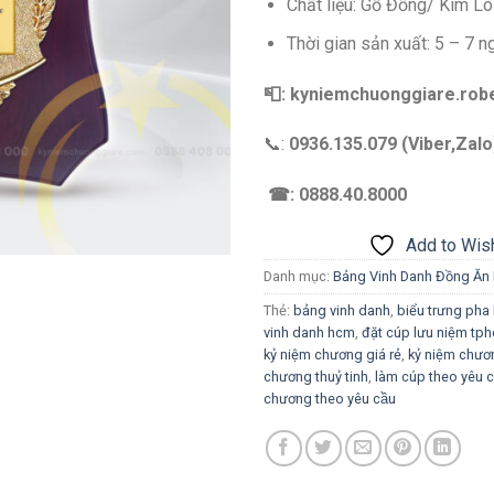
Chất liệu: Gỗ Đồng/ Kim Lo
Thời gian sản xuất: 5 – 7 n
📮: kyniemchuonggiare.ro
📞:
0936.135.079 (Viber,Zalo
☎: 0888.40.8000
Add to Wish
Danh mục:
Bảng Vinh Danh Đồng Ăn
Thẻ:
bảng vinh danh
,
biểu trưng pha 
vinh danh hcm
,
đặt cúp lưu niệm t
kỷ niệm chương giá rẻ
,
kỷ niệm chươ
chương thuỷ tinh
,
làm cúp theo yêu ca
chương theo yêu cầu