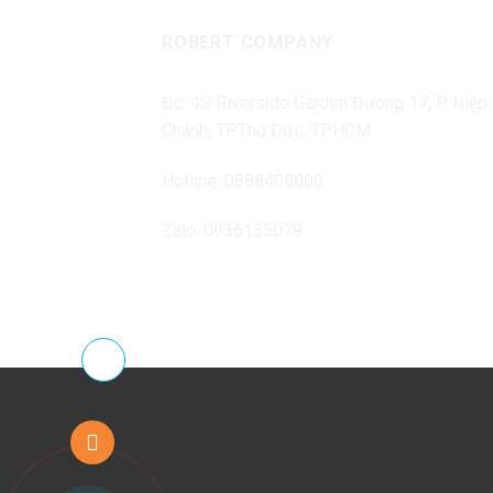
ROBERT COMPANY
Đc: 4S Riverside Garden Đường 17, P. Hiệp
Chánh, TP.Thủ Đức, TP.HCM
Hotline: 0888408000
Zalo: 0936135079