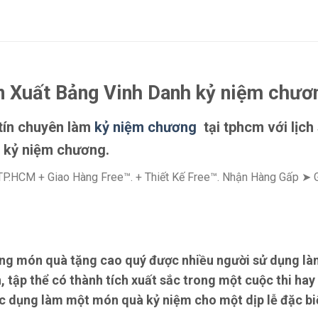
 Xuất Bảng Vinh Danh kỷ niệm chươ
 tín chuyên làm
kỷ niệm chương
tại tphcm với lịch
à kỷ niệm chương.
TP.HCM + Giao Hàng Free™. + Thiết Kế Free™. Nhận Hàng Gấp ➤
ng món quà tặng cao quý được nhiều người sử dụng làm
 tập thể có thành tích xuất sắc trong một cuộc thi hay
c dụng làm một món quà kỷ niệm cho một dịp lễ đặc bi