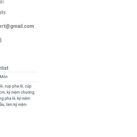
ại.
gày.
bert@gmail.com
)
list
 Mòn
lê
,
cup pha lê
,
cúp
phcm
,
kỷ niệm chương
,
ng pha lê
,
kỷ niệm
̂̀u
,
làm kỷ niệm