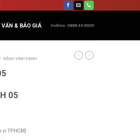
 VẤN & BÁO GIÁ
Hotline: 0888 40 8000
/
BẢNG VINH DANH
05
H 05
m vi TP.HCM)