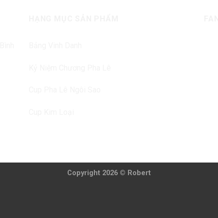
HẠNG MỤC SẢN PHẨM
FA
 Bình
Bảng Vinh Danh
Kỷ Niệm Chương Pha Lê
Cup Pha Lê Ngôi Sao
Cup Kim Loại
Copyright 2026 © Robert