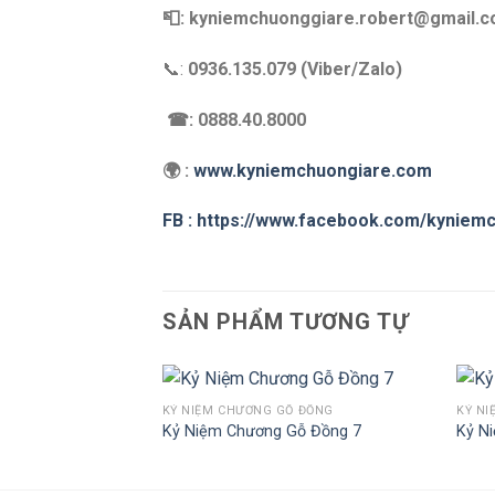
📮: kyniemchuonggiare.robert@gmail.
📞:
0936.135.079 (Viber/Zalo)
☎: 0888.40.8000
🌍 :
www.kyniemchuongiare.com
FB : https://www.facebook.com/kyniem
SẢN PHẨM TƯƠNG TỰ
Ỗ ĐỒNG
KỶ NIỆM CHƯƠNG GỖ ĐỒNG
KỶ N
Gỗ Đồng 4
Kỷ Niệm Chương Gỗ Đồng 7
Kỷ N
Add to
Add to
Wishlist
Wishlist