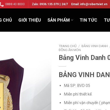
0888 40 8000
Zalo: 0936.135.079 || 24/7
Email: info@robertviet.vn
G CHỦ
GIỚI THIỆU
SẢN PHẨM
TIN TỨC
TƯ
TRANG CHỦ
/
BẢNG VINH DANH
ĐỒNG ĂN MÒN
Bảng Vinh Danh 
Add to
Wishlist
BẢNG VINH DAN
Mã SP: BVD 05
Miễn phí thiết kế.
Miễn phí vận chuyển ( phạ