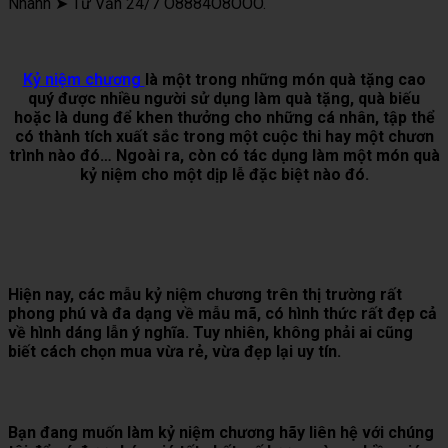
Nhanh ➤ Tư Vấn 24/7 O8884O8OOO.
Kỷ niệm chương
là một trong những món quà tặng cao
quý được nhiều người sử dụng làm quà tặng, quà biếu
hoặc là dung để khen thưởng cho những cá nhân, tập thể
có thành tích xuất sắc trong một cuộc thi hay một chươn
trình nào đó… Ngoài ra, còn có tác dụng làm một món quà
kỷ niệm cho một dịp lễ đặc biệt nào đó.
Hiện nay, các mẫu kỷ niệm chương trên thị trường rất
phong phú và đa dạng về mẫu mã, có hình thức rất đẹp cả
về hình dáng lẫn ý nghĩa. Tuy nhiên, không phải ai cũng
biết cách chọn mua vừa rẻ, vừa đẹp lại uy tín.
Bạn đang muốn làm kỷ niệm chương hãy liên hệ với chúng