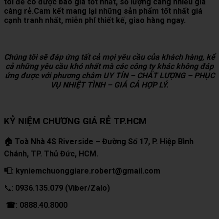
tôi để có được báo giá tốt nhất, số lượng càng nhiều giá
càng rẻ.Cam kết mang lại những sản phẩm tốt nhất giá
cạnh tranh nhất, miễn phí thiết kế, giao hàng ngay.
Chúng tôi sẽ đáp ứng tất cả mọi yêu cầu của khách hàng, kể
cả những yêu cầu khó nhất mà các công ty khác không đáp
ứng được với phương châm UY TÍN – CHẤT LƯỢNG – PHỤC
VỤ NHIỆT TÌNH – GIÁ CẢ HỢP LÝ.
KỶ NIỆM CHƯƠNG GIÁ RẺ TP.HCM
🏠 Toà Nhà 4S Riverside – Đường Số 17, P. Hiệp Bình
Chánh, TP. Thủ Đức, HCM.
📮: kyniemchuonggiare.robert@gmail.com
📞:
0936.135.079 (Viber/Zalo)
☎: 0888.40.8000