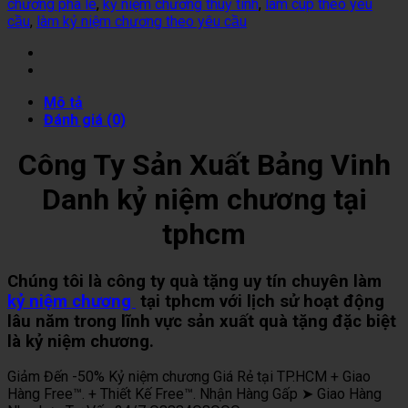
chương pha lê
,
kỷ niệm chương thuỷ tinh
,
làm cúp theo yêu
cầu
,
làm kỷ niệm chương theo yêu cầu
Mô tả
Đánh giá (0)
Công Ty Sản Xuất Bảng Vinh
Danh kỷ niệm chương tại
tphcm
Chúng tôi là công ty quà tặng uy tín chuyên làm
kỷ niệm chương
tại tphcm với lịch sử hoạt động
lâu năm trong lĩnh vực sản xuất quà tặng đặc biệt
là kỷ niệm chương.
Giảm Đến -50% Kỷ niệm chương Giá Rẻ tại TP.HCM + Giao
Hàng Free™. + Thiết Kế Free™. Nhận Hàng Gấp ➤ Giao Hàng