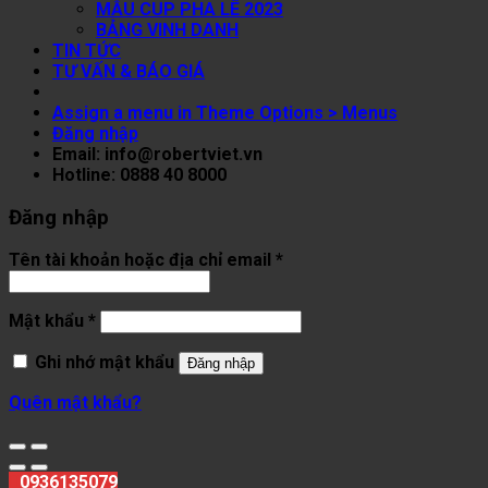
MẪU CUP PHA LÊ 2023
BẢNG VINH DANH
TIN TỨC
TƯ VẤN & BÁO GIÁ
Assign a menu in Theme Options > Menus
Đăng nhập
Email: info@robertviet.vn
Hotline: 0888 40 8000
Đăng nhập
Tên tài khoản hoặc địa chỉ email
*
Mật khẩu
*
Ghi nhớ mật khẩu
Đăng nhập
Quên mật khẩu?
0936135079