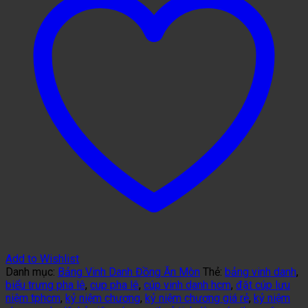
Add to Wishlist
Danh mục:
Bảng Vinh Danh Đồng Ăn Mòn
Thẻ:
bảng vinh danh
,
biểu trưng pha lê
,
cup pha lê
,
cúp vinh danh hcm
,
đặt cúp lưu
niệm tphcm
,
kỷ niệm chương
,
kỷ niệm chương giá rẻ
,
kỷ niệm