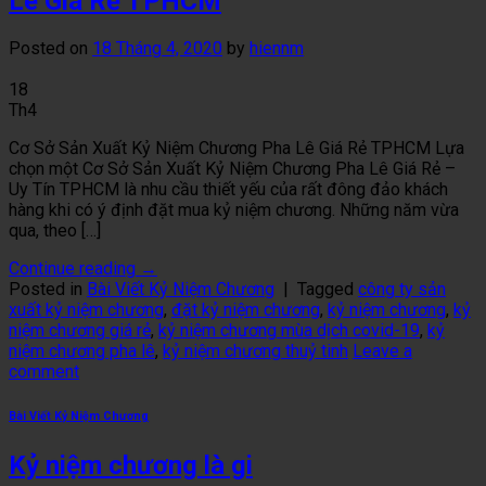
Lê Giá Rẻ TPHCM
Posted on
18 Tháng 4, 2020
by
hiennm
18
Th4
Cơ Sở Sản Xuất Kỷ Niệm Chương Pha Lê Giá Rẻ TPHCM Lựa
chọn một Cơ Sở Sản Xuất Kỷ Niệm Chương Pha Lê Giá Rẻ –
Uy Tín TPHCM là nhu cầu thiết yếu của rất đông đảo khách
hàng khi có ý định đặt mua kỷ niệm chương. Những năm vừa
qua, theo […]
Continue reading
→
Posted in
Bài Viết Kỷ Niệm Chương
|
Tagged
công ty sản
xuất kỷ niệm chương
,
đặt kỷ niệm chương
,
kỷ niệm chương
,
kỷ
niệm chương giá rẻ
,
kỷ niệm chương mùa dịch covid-19
,
kỷ
niệm chương pha lê
,
kỷ niệm chương thuỷ tinh
Leave a
comment
Bài Viết Kỷ Niệm Chương
Kỷ niệm chương là gi