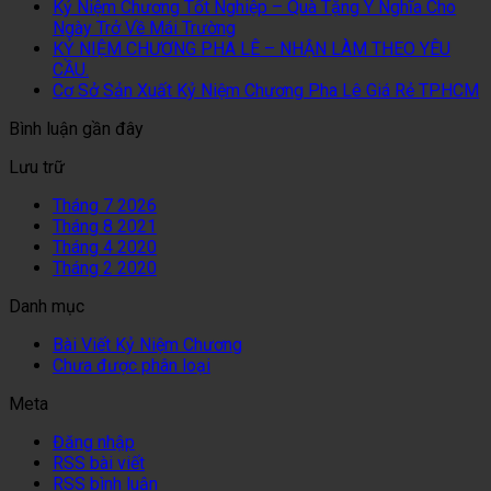
Kỷ Niệm Chương Tốt Nghiệp – Quà Tặng Ý Nghĩa Cho
Ngày Trở Về Mái Trường
KỶ NIỆM CHƯƠNG PHA LÊ – NHẬN LÀM THEO YÊU
CẦU.
Cơ Sở Sản Xuất Kỷ Niệm Chương Pha Lê Giá Rẻ TPHCM
Bình luận gần đây
Lưu trữ
Tháng 7 2026
Tháng 8 2021
Tháng 4 2020
Tháng 2 2020
Danh mục
Bài Viết Kỷ Niệm Chương
Chưa được phân loại
Meta
Đăng nhập
RSS bài viết
RSS bình luận