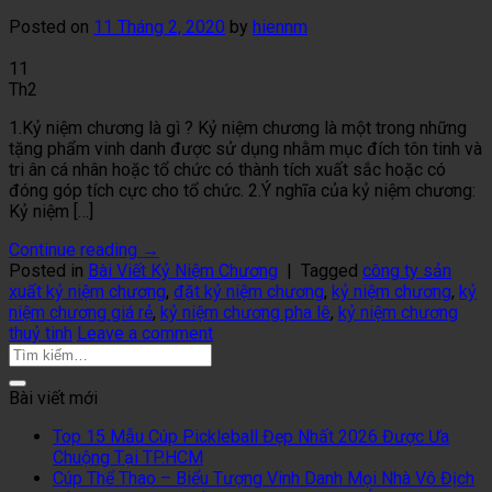
Posted on
11 Tháng 2, 2020
by
hiennm
11
Th2
1.Kỷ niệm chương là gì ? Kỷ niệm chương là một trong những
tặng phẩm vinh danh được sử dụng nhằm mục đích tôn tinh và
tri ân cá nhân hoặc tổ chức có thành tích xuất sắc hoặc có
đóng góp tích cực cho tổ chức. 2.Ý nghĩa của kỷ niệm chương:
Kỷ niệm […]
Continue reading
→
Posted in
Bài Viết Kỷ Niệm Chương
|
Tagged
công ty sản
xuất kỷ niệm chương
,
đặt kỷ niệm chương
,
kỷ niệm chương
,
kỷ
niệm chương giá rẻ
,
kỷ niệm chương pha lê
,
kỷ niệm chương
thuỷ tinh
Leave a comment
Bài viết mới
Top 15 Mẫu Cúp Pickleball Đẹp Nhất 2026 Được Ưa
Chuộng Tại TP.HCM
Cúp Thể Thao – Biểu Tượng Vinh Danh Mọi Nhà Vô Địch