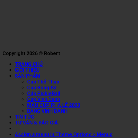
Copyright 2026 © Robert
TRANG CHỦ
GIỚI THIỆU
SẢN PHẨM
Cup Thể Thao
Cup Bóng Đá
Cúp PickleBall
Cup Vinh Danh
MẪU CUP PHA LÊ 2023
BẢNG VINH DANH
TIN TỨC
TƯ VẤN & BÁO GIÁ
Assign a menu in Theme Options > Menus